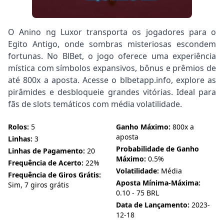
O Anino ng Luxor transporta os jogadores para o
Egito Antigo, onde sombras misteriosas escondem
fortunas. No BlBet, o jogo oferece uma experiência
mística com símbolos expansivos, bônus e prêmios de
até 800x a aposta. Acesse o blbetapp.info, explore as
pirâmides e desbloqueie grandes vitórias. Ideal para
fãs de slots temáticos com média volatilidade.
Rolos:
5
Ganho Máximo:
800x a
aposta
Linhas:
3
Probabilidade de Ganho
Linhas de Pagamento:
20
Máximo:
0.5%
Frequência de Acerto:
22%
Volatilidade:
Média
Frequência de Giros Grátis:
Aposta Mínima-Máxima:
Sim, 7 giros grátis
0.10 - 75 BRL
Data de Lançamento:
2023-
12-18