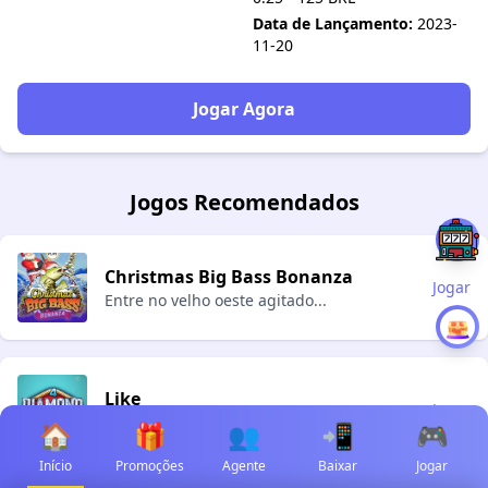
Data de Lançamento:
2023-
11-20
Jogar Agora
Jogos Recomendados
Christmas Big Bass Bonanza
Jogar
Entre no velho oeste agitado...
Like
Jogar
Viva a emoção dos jogos clássicos...
🏠
🎁
👥
📲
🎮
Início
Promoções
Agente
Baixar
Jogar