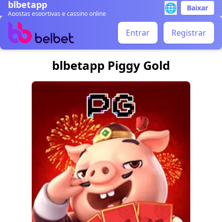
blbetapp
🌐
Baixar
Apostas esportivas e cassino online
Entrar
Registrar
blbetapp Piggy Gold