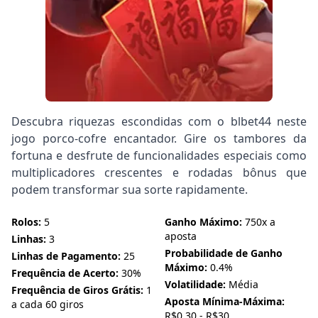
Descubra riquezas escondidas com o blbet44 neste
jogo porco-cofre encantador. Gire os tambores da
fortuna e desfrute de funcionalidades especiais como
multiplicadores crescentes e rodadas bônus que
podem transformar sua sorte rapidamente.
Rolos:
5
Ganho Máximo:
750x a
aposta
Linhas:
3
Probabilidade de Ganho
Linhas de Pagamento:
25
Máximo:
0.4%
Frequência de Acerto:
30%
Volatilidade:
Média
Frequência de Giros Grátis:
1
Aposta Mínima-Máxima:
a cada 60 giros
R$0.30 - R$30